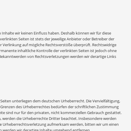
 Inhalte wir keinen Einfluss haben. Deshalb können wir für diese
linkten Seiten ist stets der jeweilige Anbieter oder Betreiber der
er Verlinkung auf mögliche Rechtsverstöße überprüft. Rechtswidrige
manente inhaltliche Kontrolle der verlinkten Seiten ist jedoch ohne
 Bekanntwerden von Rechtsverletzungen werden wir derartige Links
 Seiten unterliegen dem deutschen Urheberrecht. Die Vervielfältigung,
r Grenzen des Urheberrechtes bedürfen der schriftlichen Zustimmung
ite sind nur für den privaten, nicht kommerziellen Gebrauch gestattet.
den, werden die Urheberrechte Dritter beachtet. Insbesondere werden
 eine Urheberrechtsverletzung aufmerksam werden, bitten wir um einen
 werden wir derartige Inhalte umgehend entfernen.