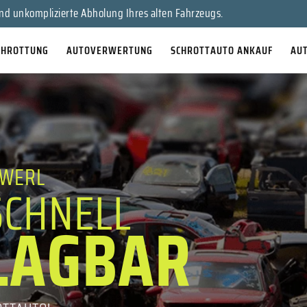
en Sie Ihr Auto für bares Geld!
nd unkomplizierte Abholung Ihres alten Fahrzeugs.
CHROTTUNG
AUTOVERWERTUNG
SCHROTTAUTO ANKAUF
AU
 WERL
SCHNELL
LAGBAR